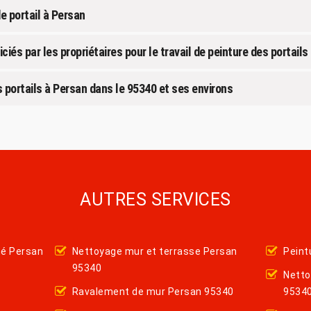
e portail à Persan
iés par les propriétaires pour le travail de peinture des portails
s portails à Persan dans le 95340 et ses environs
AUTRES SERVICES
hé Persan
Nettoyage mur et terrasse Persan
Peint
95340
Netto
Ravalement de mur Persan 95340
9534