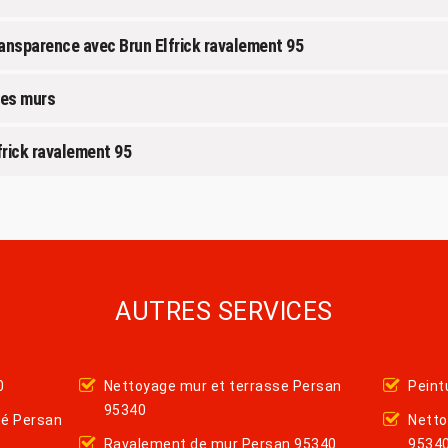
ransparence avec Brun Elfrick ravalement 95
des murs
frick ravalement 95
AUTRES SERVICES
0
Nettoyage mur et terrasse Persan
Peint
95340
hé Persan
Netto
Ravalement de mur Persan 95340
9534