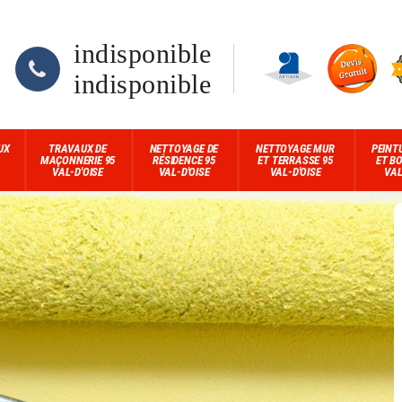
indisponible
indisponible
UX
TRAVAUX DE
NETTOYAGE DE
NETTOYAGE MUR
PEINT
MAÇONNERIE 95
RÉSIDENCE 95
ET TERRASSE 95
ET BO
VAL-D'OISE
VAL-D'OISE
VAL-D'OISE
VAL