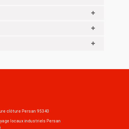
ure clôture Persan 95340
yage locaux industriels Persan
0