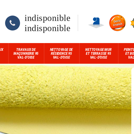
indisponible
indisponible
UX
TRAVAUX DE
NETTOYAGE DE
NETTOYAGE MUR
PEINT
MAÇONNERIE 95
RÉSIDENCE 95
ET TERRASSE 95
ET BO
VAL-D'OISE
VAL-D'OISE
VAL-D'OISE
VAL