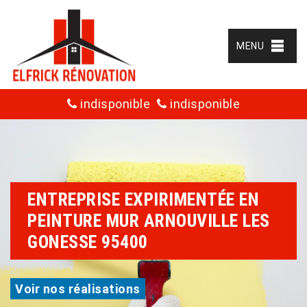
MENU
indisponible
indisponible
ENTREPRISE EXPIRIMENTÉE EN
PEINTURE MUR ARNOUVILLE LES
GONESSE 95400
Voir nos réalisations