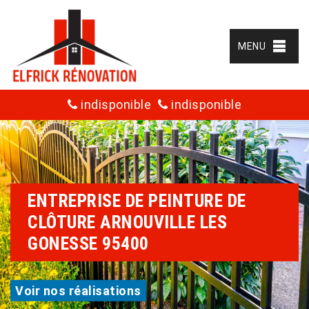
MENU
indisponible
indisponible
ENTREPRISE DE PEINTURE DE
CLÔTURE ARNOUVILLE LES
GONESSE 95400
Voir nos réalisations