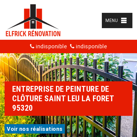
MENU
indisponible
indisponible
ENTREPRISE DE PEINTURE DE
CLÔTURE SAINT LEU LA FORET
95320
Voir nos réalisations