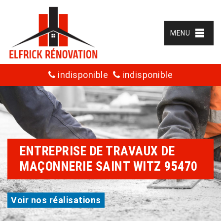
MENU
indisponible
indisponible
ENTREPRISE DE TRAVAUX DE
MAÇONNERIE SAINT WITZ 95470
Voir nos réalisations