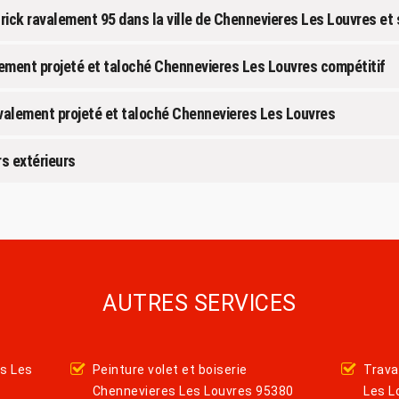
frick ravalement 95 dans la ville de Chennevieres Les Louvres et
alement projeté et taloché Chennevieres Les Louvres compétitif
avalement projeté et taloché Chennevieres Les Louvres
s extérieurs
AUTRES SERVICES
es Les
Peinture volet et boiserie
Trava
Chennevieres Les Louvres 95380
Les L