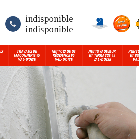
indisponible
indisponible
UX
TRAVAUX DE
NETTOYAGE DE
NETTOYAGE MUR
PEINT
MAÇONNERIE 95
RÉSIDENCE 95
ET TERRASSE 95
ET BO
VAL-D'OISE
VAL-D'OISE
VAL-D'OISE
VAL