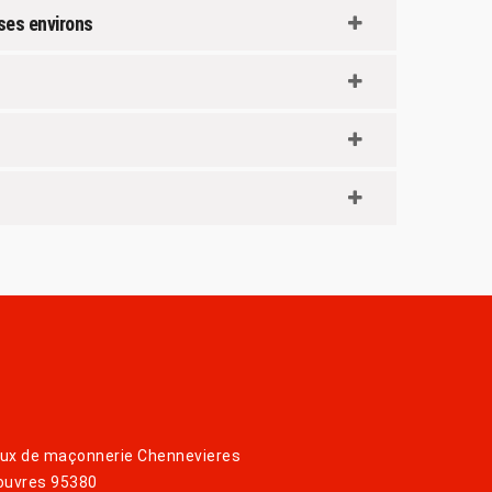
 ses environs
ux de maçonnerie Chennevieres
ouvres 95380