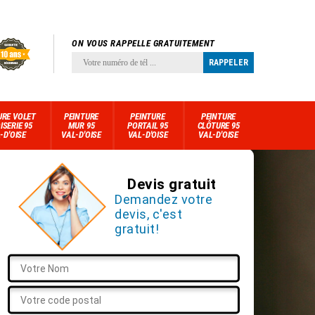
ON VOUS RAPPELLE GRATUITEMENT
URE VOLET
PEINTURE
PEINTURE
PEINTURE
ISERIE 95
MUR 95
PORTAIL 95
CLÔTURE 95
-D'OISE
VAL-D'OISE
VAL-D'OISE
VAL-D'OISE
Devis gratuit
Demandez votre
devis, c'est
gratuit!