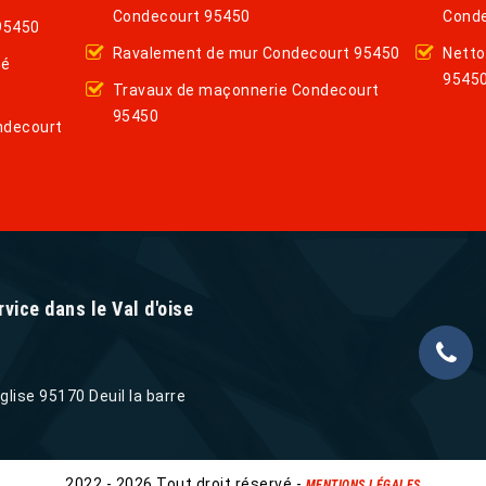
Condecourt 95450
Conde
 95450
Ravalement de mur Condecourt 95450
Netto
hé
9545
Travaux de maçonnerie Condecourt
95450
ondecourt
vice dans le Val d'oise
église 95170 Deuil la barre
2022 - 2026 Tout droit réservé -
MENTIONS LÉGALES