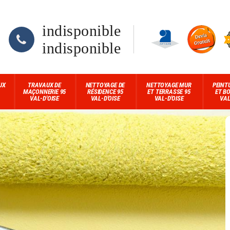
indisponible
indisponible
UX
TRAVAUX DE
NETTOYAGE DE
NETTOYAGE MUR
PEINT
MAÇONNERIE 95
RÉSIDENCE 95
ET TERRASSE 95
ET BO
VAL-D'OISE
VAL-D'OISE
VAL-D'OISE
VAL