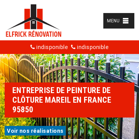
MENU
indisponible
indisponible
ENTREPRISE DE PEINTURE DE
CLÔTURE MAREIL EN FRANCE
95850
Voir nos réalisations