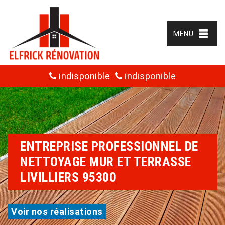
MENU
indisponible
indisponible
ENTREPRISE PROFESSIONNEL DE
NETTOYAGE MUR ET TERRASSE
LIVILLIERS 95300
Voir nos réalisations