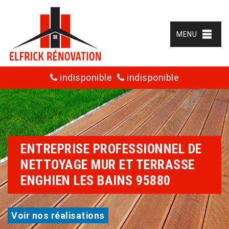
MENU
indisponible
indisponible
ENTREPRISE PROFESSIONNEL DE
NETTOYAGE MUR ET TERRASSE
ENGHIEN LES BAINS 95880
Voir nos réalisations